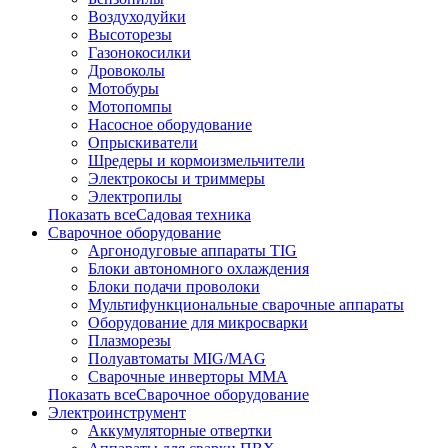
Воздуходуйки
Высоторезы
Газонокосилки
Дровоколы
Мотобуры
Мотопомпы
Насосное оборудование
Опрыскиватели
Шредеры и кормоизмельчители
Электрокосы и триммеры
Электропилы
Показать всеСадовая техника
Сварочное оборудование
Аргонодуговые аппараты TIG
Блоки автономного охлаждения
Блоки подачи проволоки
Мультифункциональные сварочные аппараты
Оборудование для микросварки
Плазморезы
Полуавтоматы MIG/MAG
Сварочные инверторы ММА
Показать всеСварочное оборудование
Электроинструмент
Аккумуляторные отвертки