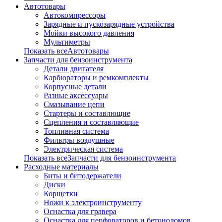
Автотовары
Автокомпрессоры
Зарядные и пускозарядные устройства
Мойки высокого давления
Мультиметры
Показать всеАвтотовары
Запчасти для бензоинструмента
Детали двигателя
Карбюраторы и ремкомплекты
Корпусные детали
Разные аксессуары
Смазывание цепи
Стартеры и составлющие
Сцепления и составляющие
Топливная система
Фильтры воздушные
Электрическая система
Показать всеЗапчасти для бензоинструмента
Расходные материалы
Биты и битодержатели
Диски
Корщетки
Ножи к электроинструменту
Оснастка для гравера
Оснастка для перфораторов и бетоноломов