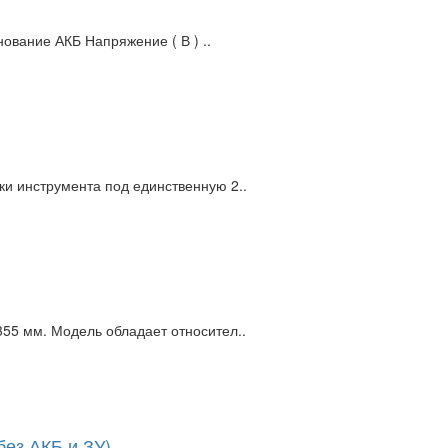
ование АКБ Напряжение ( В ) ..
и инструмента под единственную 2..
55 мм. Модель обладает относител..
ез АКБ и ЗУ)