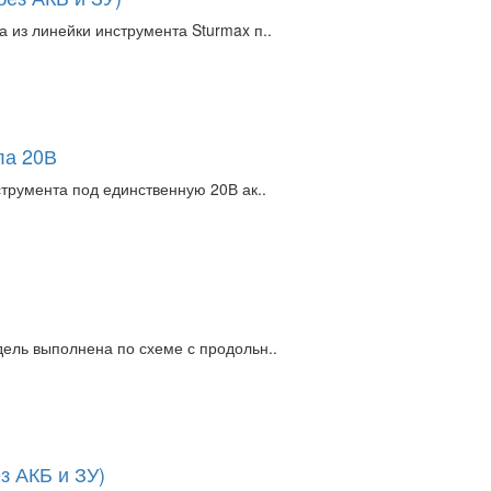
из линейки инструмента Sturmax п..
ла 20В
трумента под единственную 20В ак..
ель выполнена по схеме с продольн..
з АКБ и ЗУ)