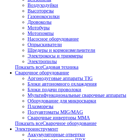
Воздуходуйки
Высоторезы
Газонокосилки
Дровоколы
Мотобуры
Мотопомпы
Насосное оборудование
Опрыскиватели
Шредеры и кормоизмельчители
Электрокосы и триммеры
Электропилы
Показать всеСадовая техника
Сварочное оборудование
Аргонодуговые аппараты TIG
Блоки автономного охлаждения
Блоки подачи проволоки
Мультифункциональные сварочные аппараты
Оборудование для микросварки
Плазморезы
Полуавтоматы MIG/MAG
Сварочные инверторы ММА
Показать всеСварочное оборудование
Электроинструмент
Аккумуляторные отвертки