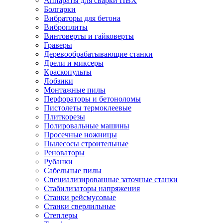
Аппараты для сварки ПВХ
Болгарки
Вибраторы для бетона
Виброплиты
Винтоверты и гайковерты
Граверы
Деревообрабатывающие станки
Дрели и миксеры
Краскопульты
Лобзики
Монтажные пилы
Перфораторы и бетоноломы
Пистолеты термоклеевые
Плиткорезы
Полировальные машины
Просечные ножницы
Пылесосы строительные
Реноваторы
Рубанки
Сабельные пилы
Специализированные заточные станки
Стабилизаторы напряжения
Станки рейсмусовые
Станки сверлильные
Степлеры