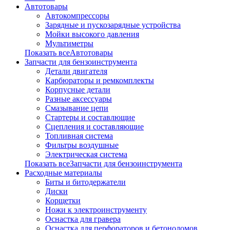
Автотовары
Автокомпрессоры
Зарядные и пускозарядные устройства
Мойки высокого давления
Мультиметры
Показать всеАвтотовары
Запчасти для бензоинструмента
Детали двигателя
Карбюраторы и ремкомплекты
Корпусные детали
Разные аксессуары
Смазывание цепи
Стартеры и составлющие
Сцепления и составляющие
Топливная система
Фильтры воздушные
Электрическая система
Показать всеЗапчасти для бензоинструмента
Расходные материалы
Биты и битодержатели
Диски
Корщетки
Ножи к электроинструменту
Оснастка для гравера
Оснастка для перфораторов и бетоноломов