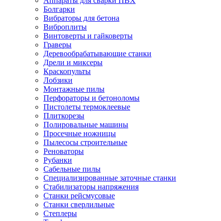
Аппараты для сварки ПВХ
Болгарки
Вибраторы для бетона
Виброплиты
Винтоверты и гайковерты
Граверы
Деревообрабатывающие станки
Дрели и миксеры
Краскопульты
Лобзики
Монтажные пилы
Перфораторы и бетоноломы
Пистолеты термоклеевые
Плиткорезы
Полировальные машины
Просечные ножницы
Пылесосы строительные
Реноваторы
Рубанки
Сабельные пилы
Специализированные заточные станки
Стабилизаторы напряжения
Станки рейсмусовые
Станки сверлильные
Степлеры