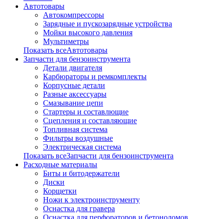
Автотовары
Автокомпрессоры
Зарядные и пускозарядные устройства
Мойки высокого давления
Мультиметры
Показать всеАвтотовары
Запчасти для бензоинструмента
Детали двигателя
Карбюраторы и ремкомплекты
Корпусные детали
Разные аксессуары
Смазывание цепи
Стартеры и составлющие
Сцепления и составляющие
Топливная система
Фильтры воздушные
Электрическая система
Показать всеЗапчасти для бензоинструмента
Расходные материалы
Биты и битодержатели
Диски
Корщетки
Ножи к электроинструменту
Оснастка для гравера
Оснастка для перфораторов и бетоноломов