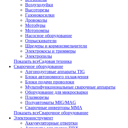
Воздуходуйки
Высоторезы
Газонокосилки
Дровоколы
Мотобуры
Мотопомпы
Насосное оборудование
Опрыскиватели
Шредеры и кормоизмельчители
Электрокосы и триммеры
Электропилы
Показать всеСадовая техника
Сварочное оборудование
Аргонодуговые аппараты TIG
Блоки автономного охлаждения
Блоки подачи проволоки
Мультифункциональные сварочные аппараты
Оборудование для микросварки
Плазморезы
Полуавтоматы MIG/MAG
Сварочные инверторы ММА
Показать всеСварочное оборудование
Электроинструмент
Аккумуляторные отвертки