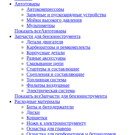
Автотовары
Автокомпрессоры
Зарядные и пускозарядные устройства
Мойки высокого давления
Мультиметры
Показать всеАвтотовары
Запчасти для бензоинструмента
Детали двигателя
Карбюраторы и ремкомплекты
Корпусные детали
Разные аксессуары
Смазывание цепи
Стартеры и составлющие
Сцепления и составляющие
Топливная система
Фильтры воздушные
Электрическая система
Показать всеЗапчасти для бензоинструмента
Расходные материалы
Биты и битодержатели
Диски
Корщетки
Ножи к электроинструменту
Оснастка для гравера
Оснастка для перфораторов и бетоноломов