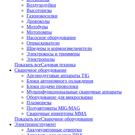
Воздуходуйки
Высоторезы
Газонокосилки
Дровоколы
Мотобуры
Мотопомпы
Насосное оборудование
Опрыскиватели
Шредеры и кормоизмельчители
Электрокосы и триммеры
Электропилы
Показать всеСадовая техника
Сварочное оборудование
Аргонодуговые аппараты TIG
Блоки автономного охлаждения
Блоки подачи проволоки
Мультифункциональные сварочные аппараты
Оборудование для микросварки
Плазморезы
Полуавтоматы MIG/MAG
Сварочные инверторы ММА
Показать всеСварочное оборудование
Электроинструмент
Аккумуляторные отвертки