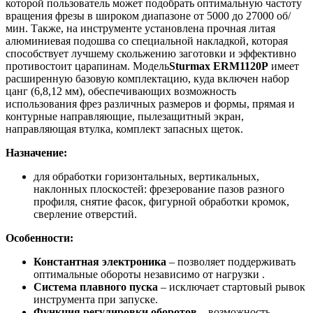
которой пользователь может подобрать оптимальную частоту
вращения фрезы в широком диапазоне от 5000 до 27000 об/
мин. Также, на инструменте установлена прочная литая
алюминиевая подошва со специальной накладкой, которая
способствует лучшему скольжению заготовки и эффективно
противостоит царапинам. Модель
Sturmax ERM1120P
имеет
расширенную базовую комплектацию, куда включен набор
цанг (6,8,12 мм), обеспечивающих возможность
использования фрез различных размеров и формы, прямая и
контурные направляющие, пылезащитный экран,
направляющая втулка, комплект запасных щеток.
Назначение:
для обработки горизонтальных, вертикальных,
наклонных плоскостей: фрезерование пазов разного
профиля, снятие фасок, фигурной обработки кромок,
сверление отверстий.
Особенности:
Константная электроника
– позволяет поддерживать
оптимальные обороты независимо от нагрузки .
Система плавного пуска
– исключает стартовый рывок
инструмента при запуске.
Функция регулировки оборотов
– возможность