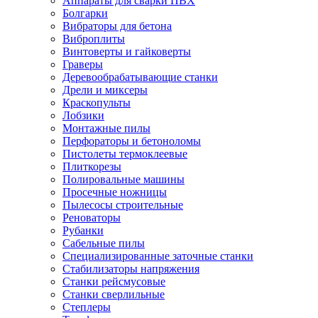
Аппараты для сварки ПВХ
Болгарки
Вибраторы для бетона
Виброплиты
Винтоверты и гайковерты
Граверы
Деревообрабатывающие станки
Дрели и миксеры
Краскопульты
Лобзики
Монтажные пилы
Перфораторы и бетоноломы
Пистолеты термоклеевые
Плиткорезы
Полировальные машины
Просечные ножницы
Пылесосы строительные
Реноваторы
Рубанки
Сабельные пилы
Специализированные заточные станки
Стабилизаторы напряжения
Станки рейсмусовые
Станки сверлильные
Степлеры