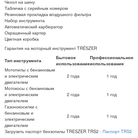
Чехол на шину
Табличка с серийным номером
Резиновая прокладка воздушного фильтра
Набор инструмента
Автоматический карбюратор
Окрашенный картер
Цветная коробка
Гарантия на моторный инструмент TRÉSZER
Бытовое
Профессиональное
Тип инструмента
использование
использование
Мотопилы с бензиновым
и электрическим
2 года
1 год
двигателем
Мотокосы с бензиновым
и электрическим
2 года
1 год
двигателем
Газонокосилки с
бензиновым и
2 года
1 год
электрическим
двигателем
Загрузить паспорт бензопилы TRESZER TRS2
- Паспорт TRS2