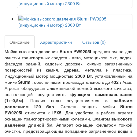
Описание
Характеристики
Отзывов (0)
Мойка высокого давления
Sturm PW9205I
предназначена для
очистки транспортных средств - авто, мотоциклов, яхт, лодок,
фасадов зданий, садовых дорожек, сильно загрязненных
поверхностей из камня, дерева, металла и пластика.
Индукционный мотор мощностью
2300 Вт,
установленный на
мойке
Sturm
, обеспечивает производительность до
432 л/час
.
Агрегат оборудован алюминиевой помпой высокого качества,
позволяющей осуществлять
функцию самовсасывания
(1+-0,5м)
. Подача воды осуществляется
с рабочим
давлением 120 бар
. Степень защиты мойки
Sturm
PW9205I
относится к
IPX5
. Для удобства в работе агрегат
оснащен транспортировочными колесами, шлангом
высокого
давления длиной 5м.
Аппарат оснащен фильтром тонкой
очистки, предотвращающим попадание загрязненной воды в