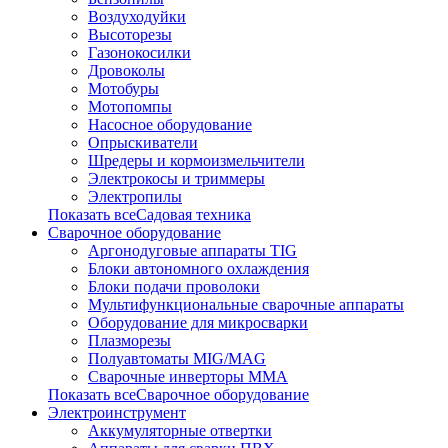
Воздуходуйки
Высоторезы
Газонокосилки
Дровоколы
Мотобуры
Мотопомпы
Насосное оборудование
Опрыскиватели
Шредеры и кормоизмельчители
Электрокосы и триммеры
Электропилы
Показать всеСадовая техника
Сварочное оборудование
Аргонодуговые аппараты TIG
Блоки автономного охлаждения
Блоки подачи проволоки
Мультифункциональные сварочные аппараты
Оборудование для микросварки
Плазморезы
Полуавтоматы MIG/MAG
Сварочные инверторы ММА
Показать всеСварочное оборудование
Электроинструмент
Аккумуляторные отвертки