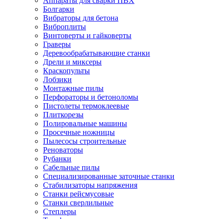
Аппараты для сварки ПВХ
Болгарки
Вибраторы для бетона
Виброплиты
Винтоверты и гайковерты
Граверы
Деревообрабатывающие станки
Дрели и миксеры
Краскопульты
Лобзики
Монтажные пилы
Перфораторы и бетоноломы
Пистолеты термоклеевые
Плиткорезы
Полировальные машины
Просечные ножницы
Пылесосы строительные
Реноваторы
Рубанки
Сабельные пилы
Специализированные заточные станки
Стабилизаторы напряжения
Станки рейсмусовые
Станки сверлильные
Степлеры