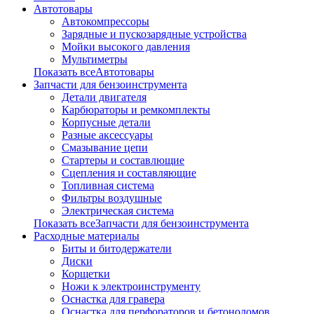
Автотовары
Автокомпрессоры
Зарядные и пускозарядные устройства
Мойки высокого давления
Мультиметры
Показать всеАвтотовары
Запчасти для бензоинструмента
Детали двигателя
Карбюраторы и ремкомплекты
Корпусные детали
Разные аксессуары
Смазывание цепи
Стартеры и составлющие
Сцепления и составляющие
Топливная система
Фильтры воздушные
Электрическая система
Показать всеЗапчасти для бензоинструмента
Расходные материалы
Биты и битодержатели
Диски
Корщетки
Ножи к электроинструменту
Оснастка для гравера
Оснастка для перфораторов и бетоноломов