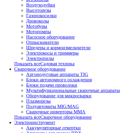
Воздуходуйки
Высоторезы
Газонокосилки
Дровоколы
Мотобуры
Мотопомпы
Насосное оборудование
Опрыскиватели
Шредеры и кормоизмельчители
Электрокосы и триммеры
Электропилы
Показать всеСадовая техника
Сварочное оборудование
Аргонодуговые аппараты TIG
Блоки автономного охлаждения
Блоки подачи проволоки
Мультифункциональные сварочные аппараты
Оборудование для микросварки
Плазморезы
Полуавтоматы MIG/MAG
Сварочные инверторы ММА
Показать всеСварочное оборудование
Электроинструмент
Аккумуляторные отвертки