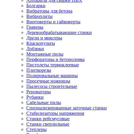
Аппараты для сварки ПВХ
Болгарки
Вибраторы для бетона
Виброплиты
Винтоверты и гайковерты
Граверы
Деревообрабатывающие станки
Дрели и миксеры
Краскопульты
Лобзики
Монтажные пилы
Перфораторы и бетоноломы
Пистолеты термоклеевые
Плиткорезы
Полировальные машины
Просечные ножницы
Пылесосы строительные
Реноваторы
Рубанки
Сабельные пилы
Специализированные заточные станки
Стабилизаторы напряжения
Станки рейсмусовые
Станки сверлильные
Степлеры