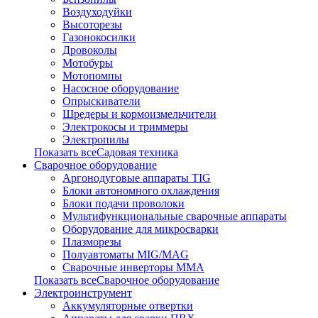
Воздуходуйки
Высоторезы
Газонокосилки
Дровоколы
Мотобуры
Мотопомпы
Насосное оборудование
Опрыскиватели
Шредеры и кормоизмельчители
Электрокосы и триммеры
Электропилы
Показать всеСадовая техника
Сварочное оборудование
Аргонодуговые аппараты TIG
Блоки автономного охлаждения
Блоки подачи проволоки
Мультифункциональные сварочные аппараты
Оборудование для микросварки
Плазморезы
Полуавтоматы MIG/MAG
Сварочные инверторы ММА
Показать всеСварочное оборудование
Электроинструмент
Аккумуляторные отвертки