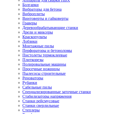
Аппараты для сварки ПВХ
Болгарки
Вибраторы для бетона
Виброплиты
Винтоверты и гайковерты
Граверы
Деревообрабатывающие станки
Дрели и миксеры
Краскопульты
Лобзики
Монтажные пилы
Перфораторы и бетоноломы
Пистолеты термоклеевые
Плиткорезы
Полировальные машины
Просечные ножницы
Пылесосы строительные
Реноваторы
Рубанки
Сабельные пилы
Специализированные заточные станки
Стабилизаторы напряжения
Станки рейсмусовые
Станки сверлильные
Степлеры