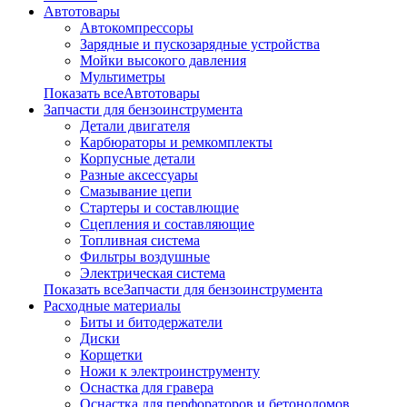
Автотовары
Автокомпрессоры
Зарядные и пускозарядные устройства
Мойки высокого давления
Мультиметры
Показать всеАвтотовары
Запчасти для бензоинструмента
Детали двигателя
Карбюраторы и ремкомплекты
Корпусные детали
Разные аксессуары
Смазывание цепи
Стартеры и составлющие
Сцепления и составляющие
Топливная система
Фильтры воздушные
Электрическая система
Показать всеЗапчасти для бензоинструмента
Расходные материалы
Биты и битодержатели
Диски
Корщетки
Ножи к электроинструменту
Оснастка для гравера
Оснастка для перфораторов и бетоноломов