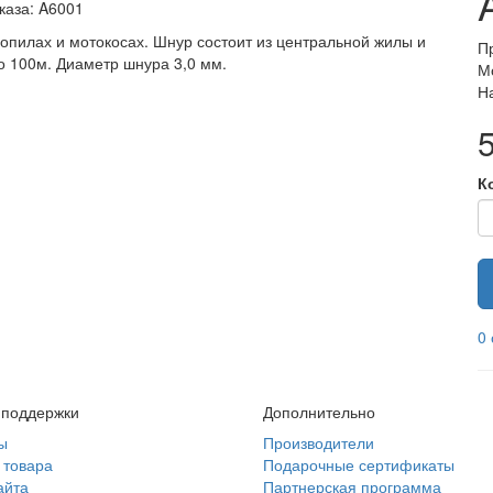
каза: A6001
опилах и мотокосах. Шнур состоит из центральной жилы и
П
по 100м. Диаметр шнура 3,0 мм.
М
Н
К
0
 поддержки
Дополнительно
ы
Производители
 товара
Подарочные сертификаты
айта
Партнерская программа