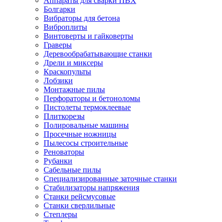
Аппараты для сварки ПВХ
Болгарки
Вибраторы для бетона
Виброплиты
Винтоверты и гайковерты
Граверы
Деревообрабатывающие станки
Дрели и миксеры
Краскопульты
Лобзики
Монтажные пилы
Перфораторы и бетоноломы
Пистолеты термоклеевые
Плиткорезы
Полировальные машины
Просечные ножницы
Пылесосы строительные
Реноваторы
Рубанки
Сабельные пилы
Специализированные заточные станки
Стабилизаторы напряжения
Станки рейсмусовые
Станки сверлильные
Степлеры