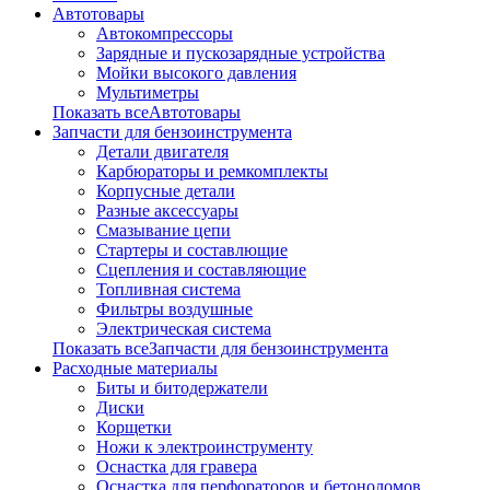
Автотовары
Автокомпрессоры
Зарядные и пускозарядные устройства
Мойки высокого давления
Мультиметры
Показать всеАвтотовары
Запчасти для бензоинструмента
Детали двигателя
Карбюраторы и ремкомплекты
Корпусные детали
Разные аксессуары
Смазывание цепи
Стартеры и составлющие
Сцепления и составляющие
Топливная система
Фильтры воздушные
Электрическая система
Показать всеЗапчасти для бензоинструмента
Расходные материалы
Биты и битодержатели
Диски
Корщетки
Ножи к электроинструменту
Оснастка для гравера
Оснастка для перфораторов и бетоноломов