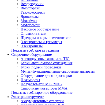
Воздуходуйки
Высоторезы
Газонокосилки
Дровоколы
Мотобуры
Мотопомпы
Насосное оборудование
Опрыскиватели
Шредеры и кормоизмельчители
Электрокосы и триммеры
Электропилы
Показать всеСадовая техника
Сварочное оборудование
Аргонодуговые аппараты TIG
Блоки автономного охлаждения
Блоки подачи проволоки
Мультифункциональные сварочные аппараты
Оборудование для микросварки
Плазморезы
Полуавтоматы MIG/MAG
Сварочные инверторы ММА
Показать всеСварочное оборудование
Электроинструмент
Аккумуляторные отвертки