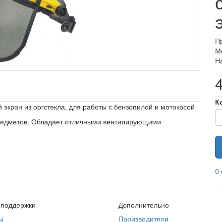
П
М
Н
К
экран из оргстекла, для работы с бензопилой и мотокосой
редметов. Обладает отличными вентилирующими
0
 поддержки
Дополнительно
ы
Производители