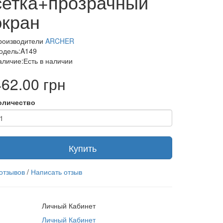
сетка+прозрачный
экран
роизводители
ARCHER
одель:A149
аличие:Есть в наличии
462.00 грн
оличество
Купить
 отзывов
/
Написать отзыв
Личный Кабинет
Личный Кабинет