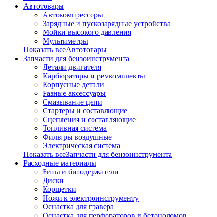
Автотовары
Автокомпрессоры
Зарядные и пускозарядные устройства
Мойки высокого давления
Мультиметры
Показать всеАвтотовары
Запчасти для бензоинструмента
Детали двигателя
Карбюраторы и ремкомплекты
Корпусные детали
Разные аксессуары
Смазывание цепи
Стартеры и составлющие
Сцепления и составляющие
Топливная система
Фильтры воздушные
Электрическая система
Показать всеЗапчасти для бензоинструмента
Расходные материалы
Биты и битодержатели
Диски
Корщетки
Ножи к электроинструменту
Оснастка для гравера
Оснастка для перфораторов и бетоноломов