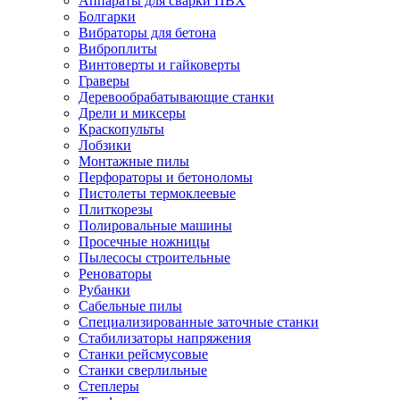
Аппараты для сварки ПВХ
Болгарки
Вибраторы для бетона
Виброплиты
Винтоверты и гайковерты
Граверы
Деревообрабатывающие станки
Дрели и миксеры
Краскопульты
Лобзики
Монтажные пилы
Перфораторы и бетоноломы
Пистолеты термоклеевые
Плиткорезы
Полировальные машины
Просечные ножницы
Пылесосы строительные
Реноваторы
Рубанки
Сабельные пилы
Специализированные заточные станки
Стабилизаторы напряжения
Станки рейсмусовые
Станки сверлильные
Степлеры