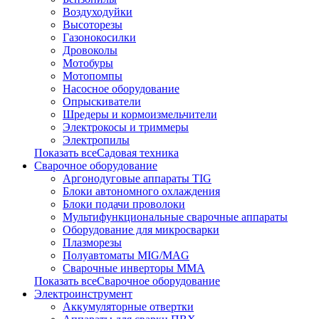
Воздуходуйки
Высоторезы
Газонокосилки
Дровоколы
Мотобуры
Мотопомпы
Насосное оборудование
Опрыскиватели
Шредеры и кормоизмельчители
Электрокосы и триммеры
Электропилы
Показать всеСадовая техника
Сварочное оборудование
Аргонодуговые аппараты TIG
Блоки автономного охлаждения
Блоки подачи проволоки
Мультифункциональные сварочные аппараты
Оборудование для микросварки
Плазморезы
Полуавтоматы MIG/MAG
Сварочные инверторы ММА
Показать всеСварочное оборудование
Электроинструмент
Аккумуляторные отвертки