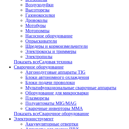
Воздуходуйки
Высоторезы
Газонокосилки
Дровоколы
Мотобуры
Мотопомпы
Насосное оборудование
Опрыскиватели
Шредеры и кормоизмельчители
Электрокосы и триммеры
Электропилы
Показать всеСадовая техника
Сварочное оборудование
Аргонодуговые аппараты TIG
Блоки автономного охлаждения
Блоки подачи проволоки
Мультифункциональные сварочные аппараты
Оборудование для микросварки
Плазморезы
Полуавтоматы MIG/MAG
Сварочные инверторы ММА
Показать всеСварочное оборудование
Электроинструмент
Аккумуляторные отвертки