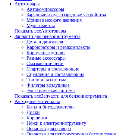
Автотовары
Автокомпрессоры
Зарядные и пускозарядные устройства
Мойки высокого давления
Мультиметры
Показать всеАвтотовары
Запчасти для бензоинструмента
Детали двигателя
Карбюраторы и ремкомплекты
Корпусные детали
Разные аксессуары
Смазывание цепи
Стартеры и составлющие
Сцепления и составляющие
Топливная система
Фильтры воздушные
Электрическая система
Показать всеЗапчасти для бензоинструмента
Расходные материалы
Биты и битодержатели
Диски
Корщетки
Ножи к электроинструменту
Оснастка для гравера
Оснастка для перфораторов и бетоноломов