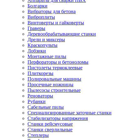
Аппараты для сварки ПВХ
Болгарки
Вибраторы для бетона
Виброплиты
Винтоверты и гайковерты
Граверы
Деревообрабатывающие станки
Дрели и миксеры
Краскопульты
Лобзики
Монтажные пилы
Перфораторы и бетоноломы
Пистолеты термоклеевые
Плиткорезы
Полировальные машины
Просечные ножницы
Пылесосы строительные
Реноваторы
Рубанки
Сабельные пилы
Специализированные заточные станки
Стабилизаторы напряжения
Станки рейсмусовые
Станки сверлильные
Степлеры