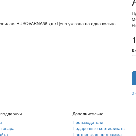
П
М
зопилах: HUSQVARNA56 <ш>Цена указана на одно кольцо
Н
К
0
 поддержки
Дополнительно
ы
Производители
 товара
Подарочные сертификаты
айта
Партнерская программа