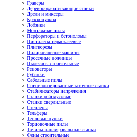
Граверы
Деревообрабатывающие станки
Дрели и миксеры
Краскопульты
Лобзики
Монтажные пилы
Перфораторы и бетоноломы
Пистолеты термоклеевые
Плиткорезы
Полировальные машины
Просечные ножницы
Пылесосы строительные
Реноваторы
Рубанки
Сабельные пилы
Специализированные заточные станки
Стабилизаторы напряжения
Станки рейсмусовые
Станки сверлильные
Степлеры
Тельферы
Тепловые пушки
Торцовочные пилы
Точильно-шлифовальные станки
Фены строительные