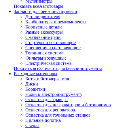
Мультиметры
Показать всеАвтотовары
Запчасти для бензоинструмента
Детали двигателя
Карбюраторы и ремкомплекты
Корпусные детали
Разные аксессуары
Смазывание цепи
Стартеры и составлющие
Сцепления и составляющие
Топливная система
Фильтры воздушные
Электрическая система
Показать всеЗапчасти для бензоинструмента
Расходные материалы
Биты и битодержатели
Диски
Корщетки
Ножи к электроинструменту
Оснастка для гравера
Оснастка для перфораторов и бетоноломов
Оснастка для реноватора
Оснастка для точильных станков
Пильные полотна
Сверла