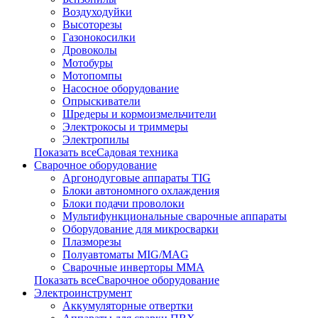
Воздуходуйки
Высоторезы
Газонокосилки
Дровоколы
Мотобуры
Мотопомпы
Насосное оборудование
Опрыскиватели
Шредеры и кормоизмельчители
Электрокосы и триммеры
Электропилы
Показать всеСадовая техника
Сварочное оборудование
Аргонодуговые аппараты TIG
Блоки автономного охлаждения
Блоки подачи проволоки
Мультифункциональные сварочные аппараты
Оборудование для микросварки
Плазморезы
Полуавтоматы MIG/MAG
Сварочные инверторы ММА
Показать всеСварочное оборудование
Электроинструмент
Аккумуляторные отвертки