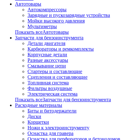
Автотовары
Автокомпрессоры
Зарядные и пускозарядные устройства
Мойки высокого давления
Мультиметры
Показать всеАвтотовары
Запчасти для бензоинструмента
Детали двигателя
Карбюраторы и ремкомплекты
Корпусные детали
Разные аксессуары
Смазывание цепи
Стартеры и составлющие
Сцепления и составляющие
Топливная система
Фильтры воздушные
Электрическая система
Показать всеЗапчасти для бензоинструмента
Расходные материалы
Биты и битодержатели
Диски
Корщетки
Ножи к электроинструменту
Оснастка для гравера
Оснастка для перфораторов и бетоноломов