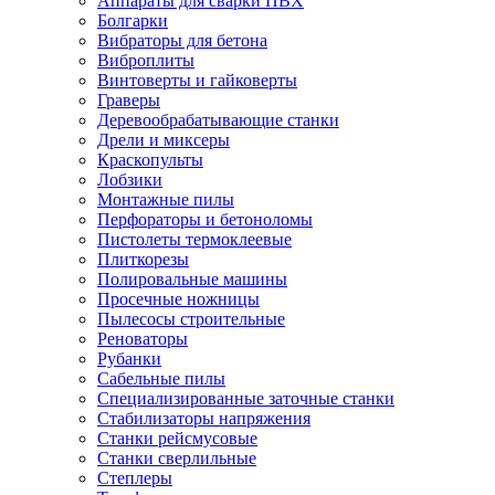
Аппараты для сварки ПВХ
Болгарки
Вибраторы для бетона
Виброплиты
Винтоверты и гайковерты
Граверы
Деревообрабатывающие станки
Дрели и миксеры
Краскопульты
Лобзики
Монтажные пилы
Перфораторы и бетоноломы
Пистолеты термоклеевые
Плиткорезы
Полировальные машины
Просечные ножницы
Пылесосы строительные
Реноваторы
Рубанки
Сабельные пилы
Специализированные заточные станки
Стабилизаторы напряжения
Станки рейсмусовые
Станки сверлильные
Степлеры