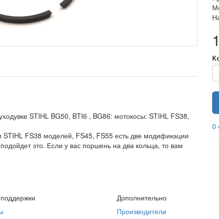
М
Н
К
ходувке STIHL BG50, BTI6 , BG86: мотокосы: STIHL FS38,
0
и STIHL FS38 моделей, FS45, FS55 есть две модификации
 подойдет это. Если у вас поршень на два кольца, то вам
 поддержки
Дополнительно
ы
Производители