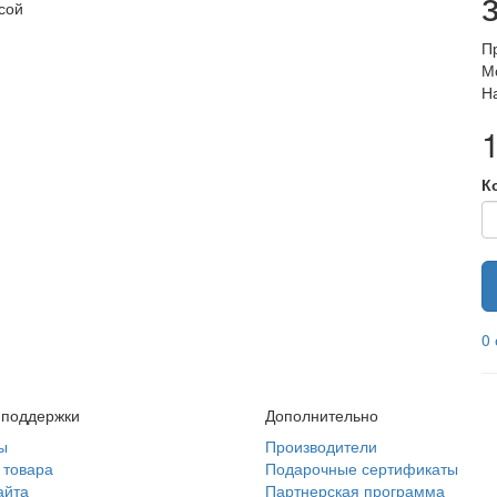
сой
П
М
Н
К
0
 поддержки
Дополнительно
ы
Производители
 товара
Подарочные сертификаты
айта
Партнерская программа