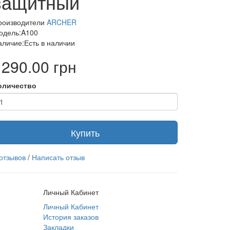
защитный
роизводители
ARCHER
одель:A100
аличие:Есть в наличии
1290.00 грн
оличество
Купить
 отзывов
/
Написать отзыв
Личный Кабинет
Личный Кабинет
История заказов
Закладки