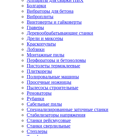
Аппараты для сварки ПВХ
Болгарки
Вибраторы для бетона
Виброплиты
Винтоверты и гайковерты
Граверы
Деревообрабатывающие станки
Дрели и миксеры
Краскопульты
Лобзики
Монтажные пилы
Перфораторы и бетоноломы
Пистолеты термоклеевые
Плиткорезы
Полировальные машины
Просечные ножницы
Пылесосы строительные
Реноваторы
Рубанки
Сабельные пилы
Специализированные заточные станки
Стабилизаторы напряжения
Станки рейсмусовые
Станки сверлильные
Степлеры