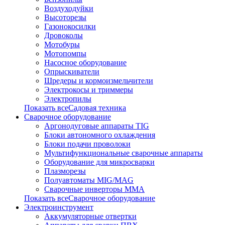
Воздуходуйки
Высоторезы
Газонокосилки
Дровоколы
Мотобуры
Мотопомпы
Насосное оборудование
Опрыскиватели
Шредеры и кормоизмельчители
Электрокосы и триммеры
Электропилы
Показать всеСадовая техника
Сварочное оборудование
Аргонодуговые аппараты TIG
Блоки автономного охлаждения
Блоки подачи проволоки
Мультифункциональные сварочные аппараты
Оборудование для микросварки
Плазморезы
Полуавтоматы MIG/MAG
Сварочные инверторы ММА
Показать всеСварочное оборудование
Электроинструмент
Аккумуляторные отвертки