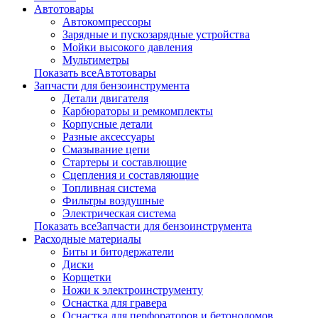
Автотовары
Автокомпрессоры
Зарядные и пускозарядные устройства
Мойки высокого давления
Мультиметры
Показать всеАвтотовары
Запчасти для бензоинструмента
Детали двигателя
Карбюраторы и ремкомплекты
Корпусные детали
Разные аксессуары
Смазывание цепи
Стартеры и составлющие
Сцепления и составляющие
Топливная система
Фильтры воздушные
Электрическая система
Показать всеЗапчасти для бензоинструмента
Расходные материалы
Биты и битодержатели
Диски
Корщетки
Ножи к электроинструменту
Оснастка для гравера
Оснастка для перфораторов и бетоноломов