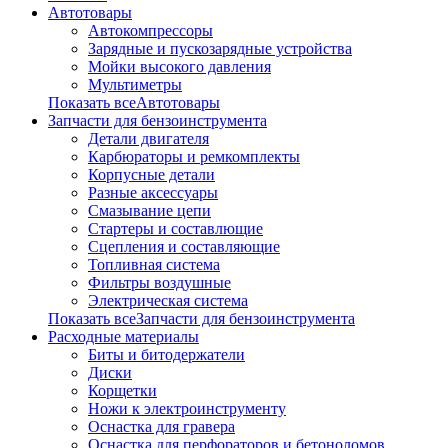
Автотовары
Автокомпрессоры
Зарядные и пускозарядные устройства
Мойки высокого давления
Мультиметры
Показать всеАвтотовары
Запчасти для бензоинструмента
Детали двигателя
Карбюраторы и ремкомплекты
Корпусные детали
Разные аксессуары
Смазывание цепи
Стартеры и составлющие
Сцепления и составляющие
Топливная система
Фильтры воздушные
Электрическая система
Показать всеЗапчасти для бензоинструмента
Расходные материалы
Биты и битодержатели
Диски
Корщетки
Ножи к электроинструменту
Оснастка для гравера
Оснастка для перфораторов и бетоноломов