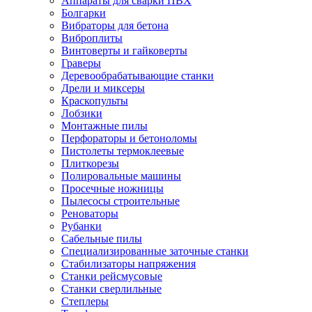
Аппараты для сварки ПВХ
Болгарки
Вибраторы для бетона
Виброплиты
Винтоверты и гайковерты
Граверы
Деревообрабатывающие станки
Дрели и миксеры
Краскопульты
Лобзики
Монтажные пилы
Перфораторы и бетоноломы
Пистолеты термоклеевые
Плиткорезы
Полировальные машины
Просечные ножницы
Пылесосы строительные
Реноваторы
Рубанки
Сабельные пилы
Специализированные заточные станки
Стабилизаторы напряжения
Станки рейсмусовые
Станки сверлильные
Степлеры