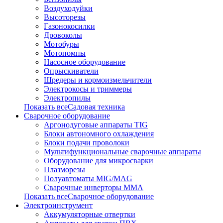
Воздуходуйки
Высоторезы
Газонокосилки
Дровоколы
Мотобуры
Мотопомпы
Насосное оборудование
Опрыскиватели
Шредеры и кормоизмельчители
Электрокосы и триммеры
Электропилы
Показать всеСадовая техника
Сварочное оборудование
Аргонодуговые аппараты TIG
Блоки автономного охлаждения
Блоки подачи проволоки
Мультифункциональные сварочные аппараты
Оборудование для микросварки
Плазморезы
Полуавтоматы MIG/MAG
Сварочные инверторы ММА
Показать всеСварочное оборудование
Электроинструмент
Аккумуляторные отвертки