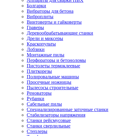
Аппараты для сварки ПВХ
Болгарки
Вибраторы для бетона
Виброплиты
Винтоверты и гайковерты
Граверы
Деревообрабатывающие станки
Дрели и миксеры
Краскопульты
Лобзики
Монтажные пилы
Перфораторы и бетоноломы
Пистолеты термоклеевые
Плиткорезы
Полировальные машины
Просечные ножницы
Пылесосы строительные
Реноваторы
Рубанки
Сабельные пилы
Специализированные заточные станки
Стабилизаторы напряжения
Станки рейсмусовые
Станки сверлильные
Степлеры