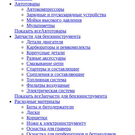
Автотовары
Автокомпрессоры
Зарядные и пускозарядные устройства
Мойки высокого давления
Мультиметры
Показать всеАвтотовары
Запчасти для бензоинструмента
Детали двигателя
Карбюраторы и ремкомплекты
Корпусные детали
Разные аксессуары
Смазывание цепи
Стартеры и составлющие
Сцепления и составляющие
Топливная система
Фильтры воздушные
Электрическая система
Показать всеЗапчасти для бензоинструмента
Расходные материалы
Биты и битодержатели
Диски
Корщетки
Ножи к электроинструменту
Оснастка для гравера
Оснастка для перфораторов и бетоноломов