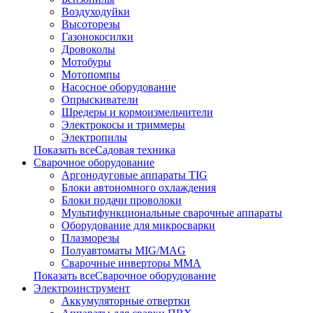
Воздуходуйки
Высоторезы
Газонокосилки
Дровоколы
Мотобуры
Мотопомпы
Насосное оборудование
Опрыскиватели
Шредеры и кормоизмельчители
Электрокосы и триммеры
Электропилы
Показать всеСадовая техника
Сварочное оборудование
Аргонодуговые аппараты TIG
Блоки автономного охлаждения
Блоки подачи проволоки
Мультифункциональные сварочные аппараты
Оборудование для микросварки
Плазморезы
Полуавтоматы MIG/MAG
Сварочные инверторы ММА
Показать всеСварочное оборудование
Электроинструмент
Аккумуляторные отвертки