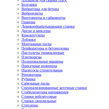
Аппараты для сварки ПВХ
Болгарки
Вибраторы для бетона
Виброплиты
Винтоверты и гайковерты
Граверы
Деревообрабатывающие станки
Дрели и миксеры
Краскопульты
Лобзики
Монтажные пилы
Перфораторы и бетоноломы
Пистолеты термоклеевые
Плиткорезы
Полировальные машины
Просечные ножницы
Пылесосы строительные
Реноваторы
Рубанки
Сабельные пилы
Специализированные заточные станки
Стабилизаторы напряжения
Станки рейсмусовые
Станки сверлильные
Степлеры