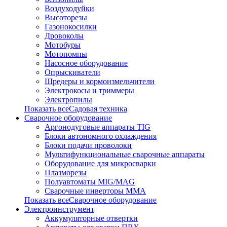
Воздуходуйки
Высоторезы
Газонокосилки
Дровоколы
Мотобуры
Мотопомпы
Насосное оборудование
Опрыскиватели
Шредеры и кормоизмельчители
Электрокосы и триммеры
Электропилы
Показать всеСадовая техника
Сварочное оборудование
Аргонодуговые аппараты TIG
Блоки автономного охлаждения
Блоки подачи проволоки
Мультифункциональные сварочные аппараты
Оборудование для микросварки
Плазморезы
Полуавтоматы MIG/MAG
Сварочные инверторы ММА
Показать всеСварочное оборудование
Электроинструмент
Аккумуляторные отвертки