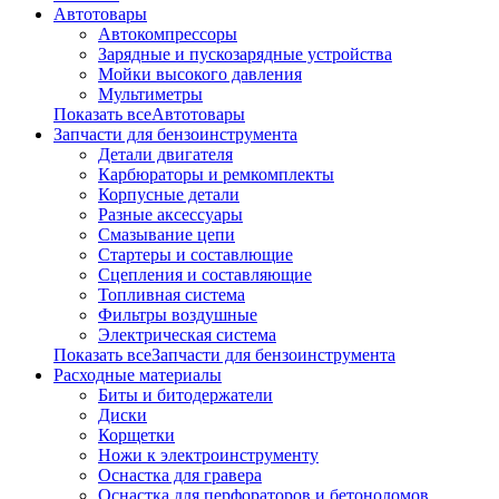
Автотовары
Автокомпрессоры
Зарядные и пускозарядные устройства
Мойки высокого давления
Мультиметры
Показать всеАвтотовары
Запчасти для бензоинструмента
Детали двигателя
Карбюраторы и ремкомплекты
Корпусные детали
Разные аксессуары
Смазывание цепи
Стартеры и составлющие
Сцепления и составляющие
Топливная система
Фильтры воздушные
Электрическая система
Показать всеЗапчасти для бензоинструмента
Расходные материалы
Биты и битодержатели
Диски
Корщетки
Ножи к электроинструменту
Оснастка для гравера
Оснастка для перфораторов и бетоноломов