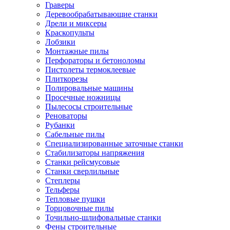
Граверы
Деревообрабатывающие станки
Дрели и миксеры
Краскопульты
Лобзики
Монтажные пилы
Перфораторы и бетоноломы
Пистолеты термоклеевые
Плиткорезы
Полировальные машины
Просечные ножницы
Пылесосы строительные
Реноваторы
Рубанки
Сабельные пилы
Специализированные заточные станки
Стабилизаторы напряжения
Станки рейсмусовые
Станки сверлильные
Степлеры
Тельферы
Тепловые пушки
Торцовочные пилы
Точильно-шлифовальные станки
Фены строительные