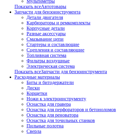
Мультиметры
Показать всеАвтотовары
Запчасти для бензоинструмента
Детали двигателя
Карбюраторы и ремкомплекты
Корпусные детали
Разные аксессуары
Смазывание цепи
Стартеры и составлющие
Сцепления и составляющие
Топливная система
Фильтры воздушные
Электрическая система
Показать всеЗапчасти для бензоинструмента
Расходные материалы
Биты и битодержатели
Диски
Корщетки
Ножи к электроинструменту
Оснастка для гравера
Оснастка для перфораторов и бетоноломов
Оснастка для реноватора
Оснастка для точильных станков
Пильные полотна
Сверла