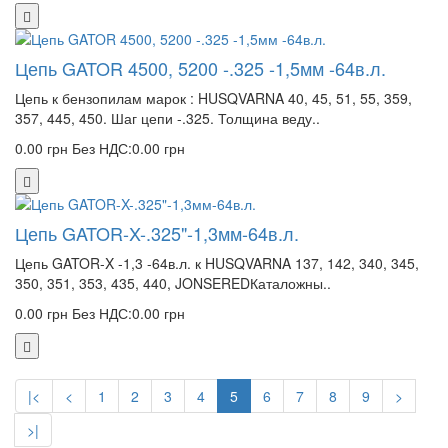
Цепь GATOR 4500, 5200 -.325 -1,5мм -64в.л.
Цепь к бензопилам марок : HUSQVARNA 40, 45, 51, 55, 359,
357, 445, 450. Шаг цепи -.325. Толщина веду..
0.00 грн
Без НДС:0.00 грн
Цепь GATOR-X-.325"-1,3мм-64в.л.
Цепь GATOR-X -1,3 -64в.л. к HUSQVARNA 137, 142, 340, 345,
350, 351, 353, 435, 440, JONSEREDКаталожны..
0.00 грн
Без НДС:0.00 грн
|<
<
1
2
3
4
5
6
7
8
9
>
>|